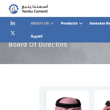
ABOUT US
Products
Investor R
العربية
Board Of Directors