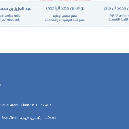
ش
audi Arabi - Plant : P.O. Box 467