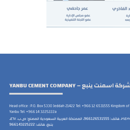
YANBU CEMENT COMPANY – ركة اسمنت ينبع
Head office : P.O. Box 5330 Jeddah 21422 Tel: +966 12 6531555 Kingdom of S
Yanbu Tel: +966 14 3225222a
المكتب الرئيسي: ص.ب. ٥٣٣٠، جدة ٢١٤٢٢، هاتف: 966126531555، المملكة العربية السعودية المصنع: ص.ب. ٤٦٧،
ينبع، هاتف: 966143225222