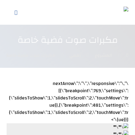
مكبرات صوت فضية خاصة
المشروع
رقمي
مكبرات صوت فضية خاصة
\”,\”responsive\”:
\”,\”nextArrow\”:\”
[{\”breakpoint\”:769,\”settings\”:
{\”slidesToShow\”:1,\”slidesToScroll\”:2,\”touchMove\”:tr
ue}},{\”breakpoint\”:481,\”settings\”:
{\”slidesToShow\”:1,\”slidesToScroll\”:2,\”touchMove\”:tr
ue}}]}\’>