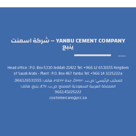
YANBU CEMENT COMPANY – شركة اسمنت
ينبع
Head office : P.O. Box 5330 Jeddah 21422 Tel: +966 12 6531555 Kingdom
of Saudi Arabi - Plant : P.O. Box 467 Yanbu Tel: +966 14 3225222a
المكتب الرئيسي: ص.ب. ٥٣٣٠، جدة ٢١٤٢٢، هاتف: 966126531555،
المملكة العربية السعودية المصنع: ص.ب. ٤٦٧، ينبع، هاتف:
966143225222
customercare@ycc.sa