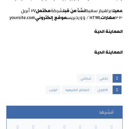
عميل
ابراهيم سعيد
انشأ من قبل
شركة
مكتمل
٢٧ أبريل
٢٠٢٠
مهارات
HTML / ووردبريس
موقع إلكتروني
yoursite.com
المعاينة الحية
المعاينة الحية
رقمي
شخصي
الاقوي
المناظر الطبيعيه
الويب