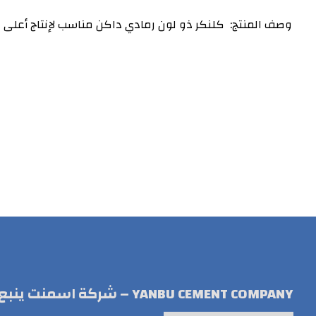
وصف المنتج: كلنكر ذو لون رمادي داكن مناسب لإنتاج أعلى فئات الق
YANBU CEMENT COMPANY – شركة اسمنت ينبع