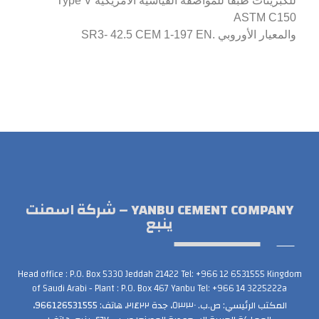
للكبريتات طبقاً للمواصفة القياسية الأمريكية Type V
ASTM C150
والمعيار الأوروﺑﻲ .SR3- 42.5 CEM 1-197 EN
YANBU CEMENT COMPANY – شركة اسمنت
ينبع
Head office : P.O. Box 5330 Jeddah 21422 Tel: +966 12 6531555 Kingdom
of Saudi Arabi - Plant : P.O. Box 467 Yanbu Tel: +966 14 3225222a
المكتب الرئيسي: ص.ب. ٥٣٣٠، جدة ٢١٤٢٢، هاتف: 966126531555،